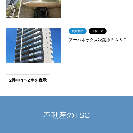
賃貸物件
千代田区
アーバネックス秋葉原ＥＡＳＴ
Ⅲ
2件中 1〜2件を表示
不動産のTSC