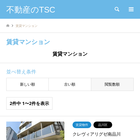
不動産のTSC
検索
賃貸マンション
賃貸マンション
賃貸マンション
並べ替え条件
新しい順
古い順
閲覧数順
2件中 1〜2件を表示
賃貸物件
品川区
クレヴィアリグゼ南品川