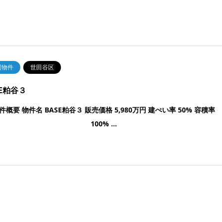
買物件
世田谷区
SE粕谷３
件概要 物件名 BASE粕谷３ 販売価格 5,980万円 建ぺい率 50% 容積率
100% …