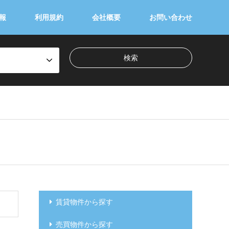
報
利用規約
会社概要
お問い合わせ
賃貸物件から探す
売買物件から探す
千代田区
中央区
港区
新宿区
文京区
台東区
墨田区
江東区
品川区
目黒区
大田区
世田谷区
渋谷区
中野区
杉並区
豊島区
北区
荒川区
板橋区
練馬区
足立区
葛飾区
江戸川区
２３区外