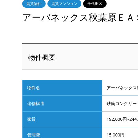
物件名
アーバネックス
建物構造
鉄筋コンクリート
家賃
192,000円~244
管理費
15,000円
敷金
1ヶ月
礼金
無
更新料
新賃料の1ヶ月
仲介手数料
1.1ヶ月（税込
間取
2LDK