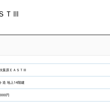
秋葉原ＥＡＳＴⅢ
造 地上14階建
,000円
分
）