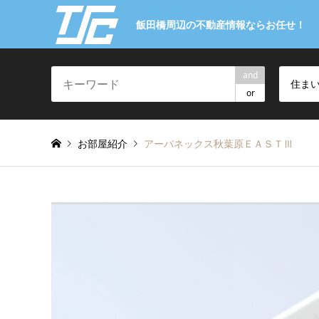
飯田橋周辺の不動産情報ならお任せ！
and
住ま
or
お部屋紹介
アーバネックス秋葉原ＥＡＳＴⅢ