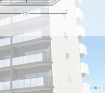
1
2
3
4
5
ＳＴⅢ