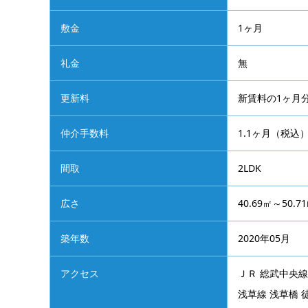
広さ
40.69㎡～50.7
築年数
2020年05月
アクセス
ＪＲ 総武中央線
浅草線 浅草橋 
所在地
東京都台東区浅
部屋の特徴・設備
間取り図