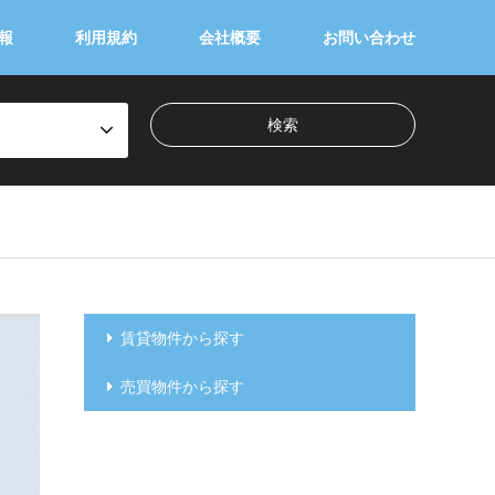
報
利用規約
会社概要
お問い合わせ
賃貸物件から探す
売買物件から探す
千代田区
中央区
港区
新宿区
文京区
台東区
墨田区
江東区
品川区
目黒区
大田区
世田谷区
渋谷区
中野区
杉並区
豊島区
北区
荒川区
板橋区
練馬区
足立区
葛飾区
江戸川区
２３区外
千代田区
中央区
港区
新宿区
文京区
台東区
墨田区
江東区
品川区
目黒区
大田区
世田谷区
渋谷区
中野区
杉並区
豊島区
北区
荒川区
板橋区
練馬区
足立区
葛飾区
江戸川区
２３区外